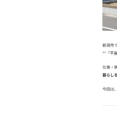
新潟市
**「
仕事・
暮らし
今回は