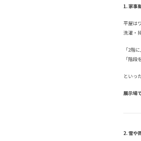
1.
家事
平屋は
洗濯・
「2階
「階段
といっ
展示場
2.
雪や