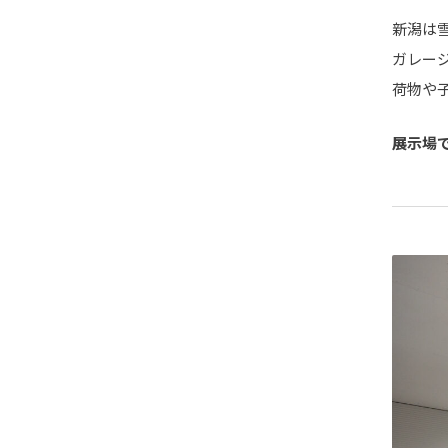
新潟は
ガレー
荷物や
展示場