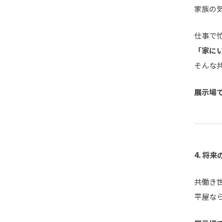
家族の
仕事で
「家に
そんな
展示場
4.
将来
共働き
平屋な